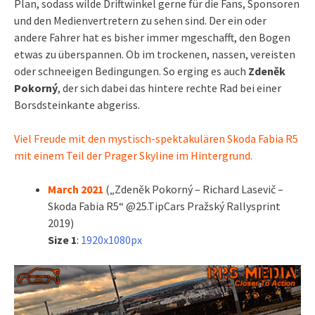
Plan, sodass wilde Driftwinkel gerne für die Fans, Sponsoren
und den Medienvertretern zu sehen sind. Der ein oder
andere Fahrer hat es bisher immer mgeschafft, den Bogen
etwas zu überspannen. Ob im trockenen, nassen, vereisten
oder schneeigen Bedingungen. So erging es auch
Zdeněk
Pokorný
, der sich dabei das hintere rechte Rad bei einer
Borsdsteinkante abgeriss.
Viel Freude mit den mystisch-spektakulären Skoda Fabia R5
mit einem Teil der Prager Skyline im Hintergrund.
March 2021
(„Zdeněk Pokorný – Richard Lasevič –
Skoda Fabia R5“ @25.TipCars Pražský Rallysprint
2019)
Size 1
:
1920x1080px