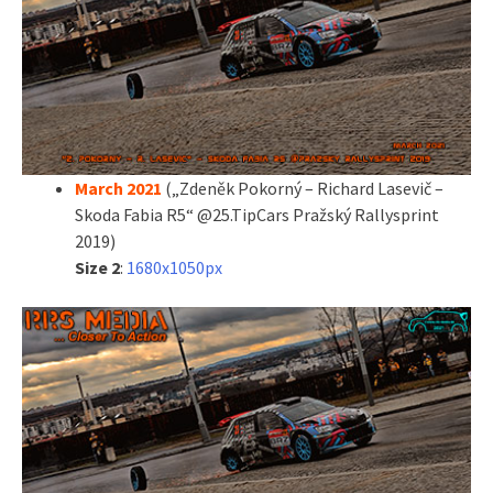
March 2021
(„Zdeněk Pokorný – Richard Lasevič –
Skoda Fabia R5“ @25.TipCars Pražský Rallysprint
2019)
Size 2
:
1680x1050px