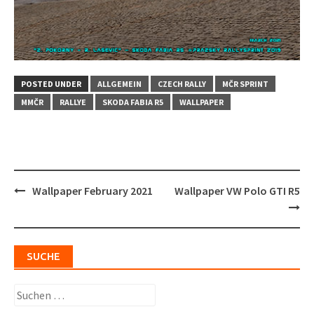
POSTED UNDER
ALLGEMEIN
CZECH RALLY
MČR SPRINT
MMČR
RALLYE
SKODA FABIA R5
WALLPAPER
Post
Wallpaper February 2021
Wallpaper VW Polo GTI R5
navigation
SUCHE
Suchen
nach: