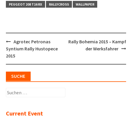
PEUGEOT 208 T16 RX
RALLYCROSS
WALLPAPER
Post
Agrotec Petronas
Rally Bohemia 2015 – Kampf
navigation
Syntium Rally Hustopece
der Werksfahrer
2015
SUCHE
Suchen
nach:
Current Event