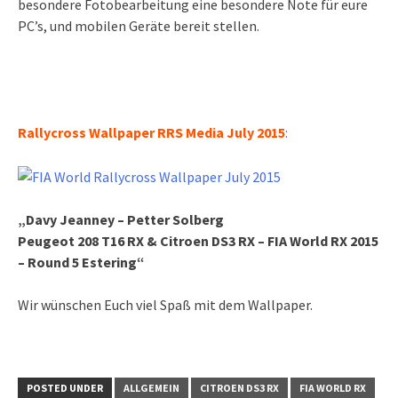
besondere Fotobearbeitung eine besondere Note für eure
PC’s, und mobilen Geräte bereit stellen.
Rallycross Wallpaper RRS Media July 2015
:
„Davy Jeanney – Petter Solberg
Peugeot 208 T16 RX & Citroen DS3 RX
– FIA World
RX 2015
– Round 5 Estering“
Wir wünschen Euch viel Spaß mit dem Wallpaper.
POSTED UNDER
ALLGEMEIN
CITROEN DS3 RX
FIA WORLD RX