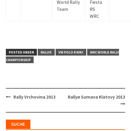
World Rally
Fiesta
Team
RS
WRC
POSTED UNDER
RALLYE
VW POLO R WRC
WRC WORLD RALLY
CHAMPIONSHIP
Post
Rally Vrchovina 2013
Rallye Sumava Klatovy 2013
navigation
SUCHE