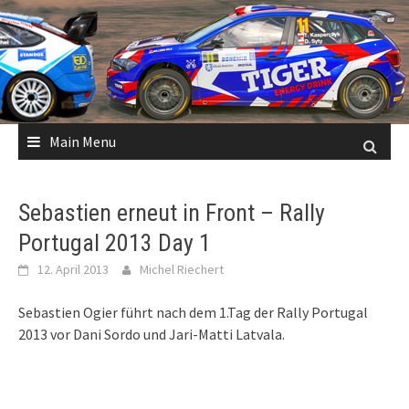
Skip
to
content
Main Menu
Sebastien erneut in Front – Rally
Portugal 2013 Day 1
12. April 2013
Michel Riechert
Sebastien Ogier führt nach dem 1.Tag der Rally Portugal
2013 vor Dani Sordo und Jari-Matti Latvala.