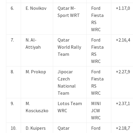
6.
E. Novikov
Qatar M-
Ford
+1.17,0
Sport WRT
Fiesta
RS
WRC
7.
N. Al-
Qatar
Ford
+2.16,4
Attiyah
World Rally
Fiesta
Team
RS
WRC
8.
M. Prokop
Jipocar
Ford
+2.27,9
Czech
Fiesta
National
RS
Team
WRC
9.
M.
Lotos Team
MINI
+2.37,1
Kosciuszko
WRC
JCW
WRC
10.
D. Kuipers
Qatar
Ford
+2.18,7