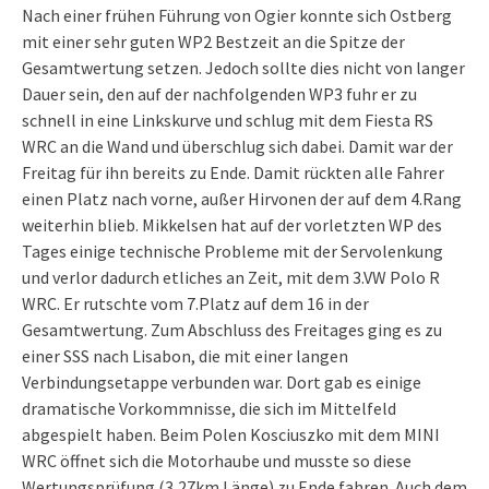
Nach einer frühen Führung von Ogier konnte sich Ostberg
mit einer sehr guten WP2 Bestzeit an die Spitze der
Gesamtwertung setzen. Jedoch sollte dies nicht von langer
Dauer sein, den auf der nachfolgenden WP3 fuhr er zu
schnell in eine Linkskurve und schlug mit dem Fiesta RS
WRC an die Wand und überschlug sich dabei. Damit war der
Freitag für ihn bereits zu Ende.
Damit rückten alle Fahrer
einen Platz nach vorne, außer Hirvonen der auf dem 4.Rang
weiterhin blieb.
Mikkelsen hat auf der vorletzten WP des
Tages einige technische Probleme mit der Servolenkung
und verlor dadurch etliches an Zeit, mit dem 3.VW Polo R
WRC. Er rutschte vom 7.Platz auf dem 16 in der
Gesamtwertung.
Zum Abschluss des Freitages ging es zu
einer SSS nach Lisabon, die mit einer langen
Verbindungsetappe verbunden war. Dort gab es einige
dramatische Vorkommnisse, die sich im Mittelfeld
abgespielt haben. Beim Polen Kosciuszko mit dem MINI
WRC öffnet sich die Motorhaube und musste so diese
Wertungsprüfung (3,27km Länge) zu Ende fahren. Auch dem