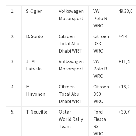
1.
S. Ogier
Volkswagen
VW
49.33,0
Motorsport
Polo R
WRC
2.
D. Sordo
Citroen
Citroen
+4,4
Total Abu
DS3
Dhabi WRT
WRC
3.
J.-M.
Volkswagen
VW
+11,4
Latvala
Motorsport
Polo R
WRC
4.
M.
Citroen
Citroen
+16,2
Hirvonen
Total Abu
DS3
Dhabi WRT
WRC
5.
T. Neuville
Qatar
Ford
+30,7
World Rally
Fiesta
Team
RS
WRC