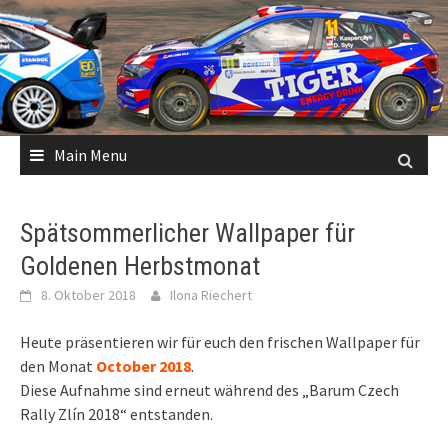
Skip
to
content
Main Menu
Spätsommerlicher Wallpaper für
Goldenen Herbstmonat
8. Oktober 2018
Ilona Riechert
Heute präsentieren wir für euch den frischen Wallpaper für
den Monat
October 2018
.
Diese Aufnahme sind erneut während des „Barum Czech
Rally Zlín 2018“ entstanden.