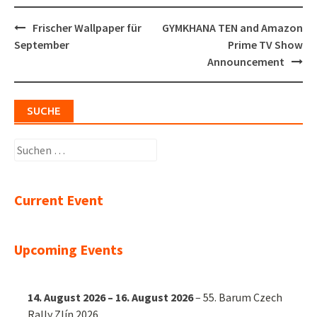
Post
Frischer Wallpaper für
GYMKHANA TEN and Amazon
navigation
September
Prime TV Show
Announcement
SUCHE
Suchen
nach:
Current Event
Upcoming Events
14. August 2026
–
16. August 2026
–
55. Barum Czech
Rally Zlín 2026