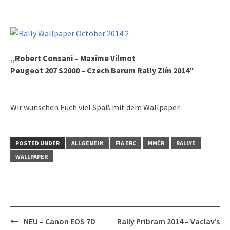
„
Robert Consani – Maxime Vilmot
Peugeot 207 S2000
– Czech Barum Rally Zlín 2014″
Wir wünschen Euch viel Spaß mit dem Wallpaper.
POSTED UNDER
ALLGEMEIN
FIA ERC
MMČR
RALLYE
WALLPAPER
Post
NEU – Canon EOS 7D
Rally Pribram 2014 – Vaclav’s