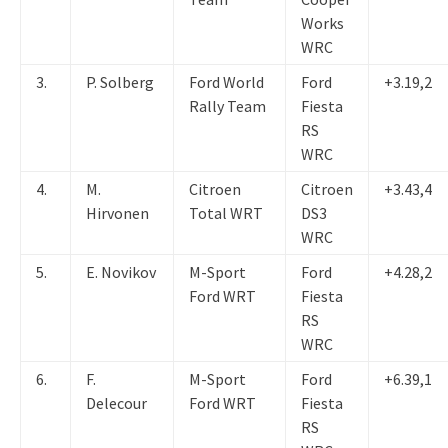
Works
WRC
3.
P. Solberg
Ford World
Ford
+3.19,2
Rally Team
Fiesta
RS
WRC
4.
M.
Citroen
Citroen
+3.43,4
Hirvonen
Total WRT
DS3
WRC
5.
E. Novikov
M-Sport
Ford
+4.28,2
Ford WRT
Fiesta
RS
WRC
6.
F.
M-Sport
Ford
+6.39,1
Delecour
Ford WRT
Fiesta
RS