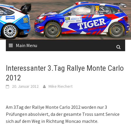
Skip
to
content
Main Menu
Interessanter 3.Tag Rallye Monte Carlo
2012
20. Januar 2012
Mike Riechert
Am 3.Tag der Rallye Monte Carlo 2012 worden nur 3
Prüfungen absolviert, da der gesamte Tross samt Service
sich auf dem Weg in Richtung Moncao machte.