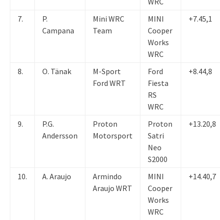
WRC
7.
P.
Mini WRC
MINI
+7.45,1
Campana
Team
Cooper
Works
WRC
8.
O. Tänak
M-Sport
Ford
+8.44,8
Ford WRT
Fiesta
RS
WRC
9.
P.G.
Proton
Proton
+13.20,8
Andersson
Motorsport
Satri
Neo
S2000
10.
A. Araujo
Armindo
MINI
+14.40,7
Araujo WRT
Cooper
Works
WRC