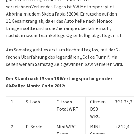
verzeichnen.Verlier des Tages ist VW Motorsportpilot
Abbring mit dem Skdoa Fabia S2000. Er rutsche auf den
12.Gesamtrang ab, da er das Auto heile nach Monaco
bringen sollte und ja die Zielrampe überfahren soll,
nachdem swein Teamkollege Ogier heftig abgeflogen ist.
Am Samstag geht es erst am Nachmittag los, mit der 2-
fachen Überfahrung des legendären „Col de Turini“. Mal
sehen wer am Samstag Zeit gewinnen bzw. verlieren wird.
Der Stand nach 13 von 18 Wertungsprüfungen der
80.Rallye Monte Carlo 2012:
1.
S. Loeb
Citroen
Citroen
3:31.25,2
Total WRT
DS3
WRC
2.
D. Sordo
Mini WRC
MINI
+2.12,4
Team
Cooper