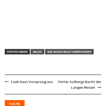
POSTED UNDER
RALLYE
WRC WORLD RALLY CHAMPIONSHIP
Post
Loeb baut Vorsprung aus
Petter Solbergs Nacht der
navigation
Langen Messer
SUCHE