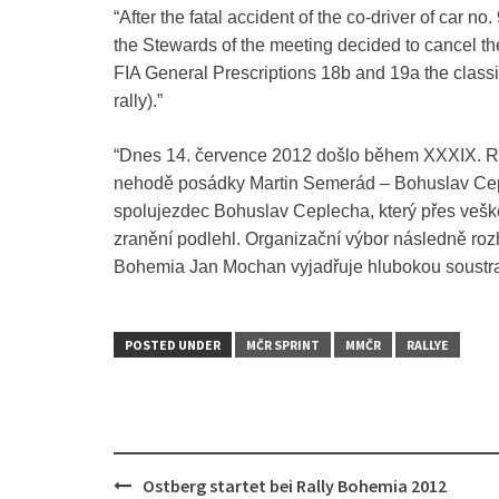
“After the fatal accident of the co-driver of car n
the Stewards of the meeting decided to cancel th
FIA General Prescriptions 18b and 19a the classifi
rally).”
“Dnes 14. července 2012 došlo během XXXIX. Ral
nehodě posádky Martin Semerád – Bohuslav Ceple
spolujezdec Bohuslav Ceplecha, který přes veš
zranění podlehl. Organizační výbor následně roz
Bohemia Jan Mochan vyjadřuje hlubokou soustra
POSTED UNDER
MČR SPRINT
MMČR
RALLYE
Post
Ostberg startet bei Rally Bohemia 2012