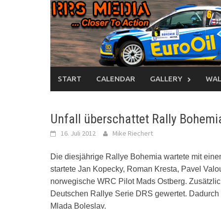
Skip
to
content
START
CALENDAR
GALLERY
WAL
Unfall überschattet Rally Bohem
16. Juli 2012
Mike Riechert
Die diesjährige Rallye Bohemia wartete mit ein
startete Jan Kopecky, Roman Kresta, Pavel Valo
norwegische WRC Pilot Mads Ostberg. Zusätzlic
Deutschen Rallye Serie DRS gewertet. Dadurch
Mlada Boleslav.