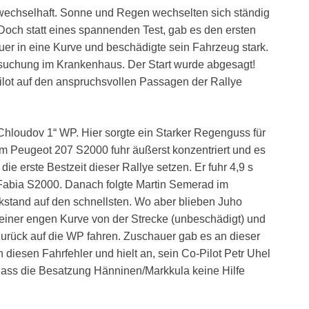
wechselhaft. Sonne und Regen wechselten sich ständig
och statt eines spannenden Test, gab es den ersten
er in eine Kurve und beschädigte sein Fahrzeug stark.
rsuchung im Krankenhaus. Der Start wurde abgesagt!
ilot auf den anspruchsvollen Passagen der Rallye
hloudov 1“ WP. Hier sorgte ein Starker Regenguss für
m Peugeot 207 S2000 fuhr äußerst konzentriert und es
ie erste Bestzeit dieser Rallye setzen. Er fuhr 4,9 s
 Fabia S2000. Danach folgte Martin Semerad im
ckstand auf den schnellsten. Wo aber blieben Juho
 einer engen Kurve von der Strecke (unbeschädigt) und
urück auf die WP fahren. Zuschauer gab es an dieser
diesen Fahrfehler und hielt an, sein Co-Pilot Petr Uhel
dass die Besatzung Hänninen/Markkula keine Hilfe