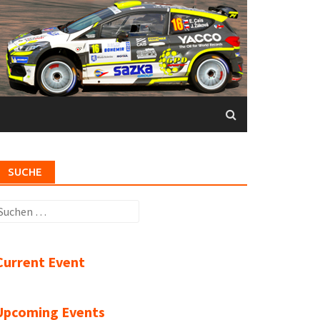
SUCHE
uchen
ach:
Current Event
Upcoming Events