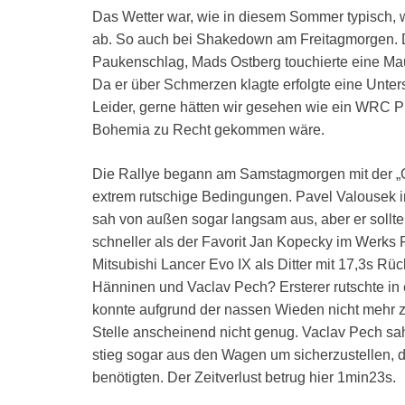
Das Wetter war, wie in diesem Sommer typisch, 
ab. So auch bei Shakedown am Freitagmorgen. D
Paukenschlag, Mads Ostberg touchierte eine Mau
Da er über Schmerzen klagte erfolgte eine Unte
Leider, gerne hätten wir gesehen wie ein WRC P
Bohemia zu Recht gekommen wäre.
Die Rallye begann am Samstagmorgen mit der „C
extrem rutschige Bedingungen. Pavel Valousek i
sah von außen sogar langsam aus, aber er sollte d
schneller als der Favorit Jan Kopecky im Werks
Mitsubishi Lancer Evo IX als Ditter mit 17,3s Rü
Hänninen und Vaclav Pech? Ersterer rutschte in
konnte aufgrund der nassen Wieden nicht mehr z
Stelle anscheinend nicht genug. Vaclav Pech sah 
stieg sogar aus den Wagen um sicherzustellen, 
benötigten. Der Zeitverlust betrug hier 1min23s.