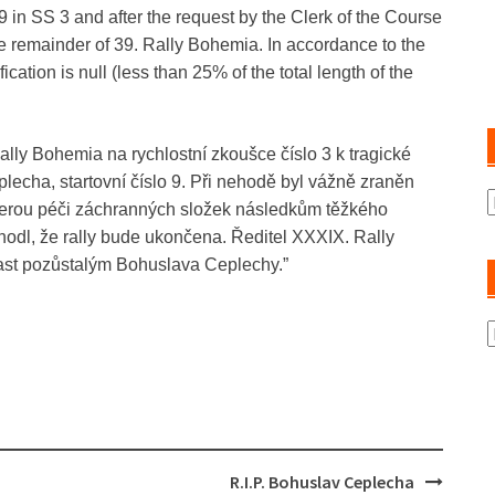
o. 9 in SS 3 and after the request by the Clerk of the Course
e remainder of 39. Rally Bohemia. In accordance to the
cation is null (less than 25% of the total length of the
ly Bohemia na rychlostní zkoušce číslo 3 k tragické
cha, startovní číslo 9. Při nehodě byl vážně zraněn
A
kerou péči záchranných složek následkům těžkého
hodl, že rally bude ukončena. Ředitel XXXIX. Rally
st pozůstalým Bohuslava Ceplechy.”
K
R.I.P. Bohuslav Ceplecha