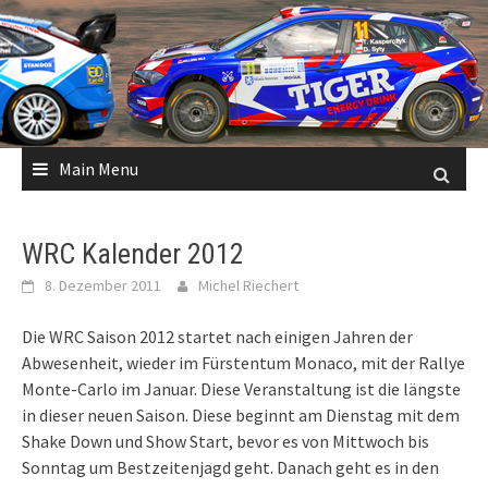
Skip
to
content
Main Menu
WRC Kalender 2012
8. Dezember 2011
Michel Riechert
Die WRC Saison 2012 startet nach einigen Jahren der
Abwesenheit, wieder im Fürstentum Monaco, mit der Rallye
Monte-Carlo im Januar. Diese Veranstaltung ist die längste
in dieser neuen Saison. Diese beginnt am Dienstag mit dem
Shake Down und Show Start, bevor es von Mittwoch bis
Sonntag um Bestzeitenjagd geht. Danach geht es in den