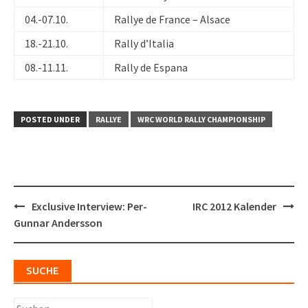
04.-07.10.
Rallye de France – Alsace
18.-21.10.
Rally d’Italia
08.-11.11.
Rally de Espana
POSTED UNDER
RALLYE
WRC WORLD RALLY CHAMPIONSHIP
Post
Exclusive Interview: Per-
IRC 2012 Kalender
navigation
Gunnar Andersson
SUCHE
Suchen