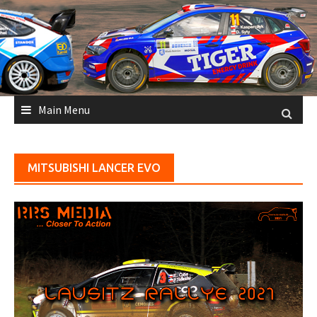
Skip
to
content
Main Menu
MITSUBISHI LANCER EVO