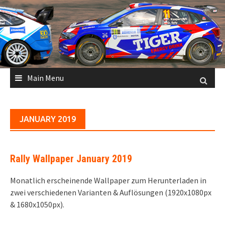
Skip
to
content
Main Menu
JANUARY 2019
Rally Wallpaper January 2019
Monatlich erscheinende Wallpaper zum Herunterladen in
zwei verschiedenen Varianten & Auflösungen (1920x1080px
& 1680x1050px).