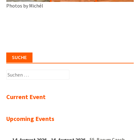
Photos by Michél
SUCHE
Suchen
nach:
Current Event
Upcoming Events
14. August 2026
–
16. August 2026
–
55. Barum Czech