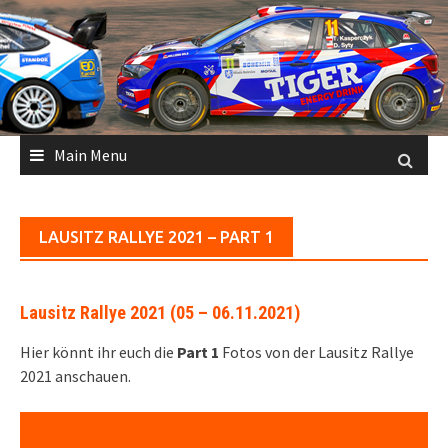
Skip
to
content
Main Menu
LAUSITZ RALLYE 2021 – PART 1
Lausitz Rallye 2021 (05 – 06.11.2021)
Hier könnt ihr euch die
Part 1
Fotos von der Lausitz Rallye
2021 anschauen.