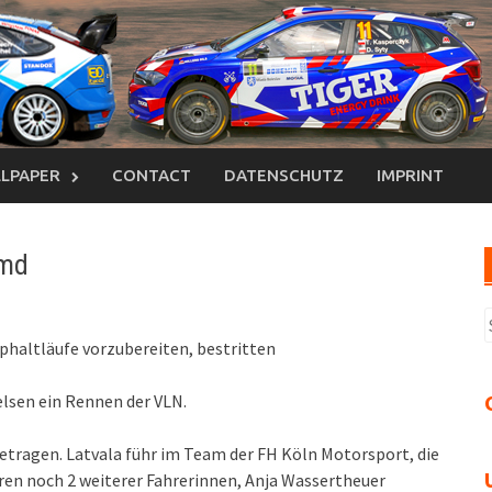
LPAPER
CONTACT
DATENSCHUTZ
IMPRINT
emd
S
n
haltläufe vorzubereiten, bestritten
elsen ein Rennen der VLN.
tragen. Latvala führ im Team der FH Köln Motorsport, die
ren noch 2 weiterer Fahrerinnen, Anja Wassertheuer