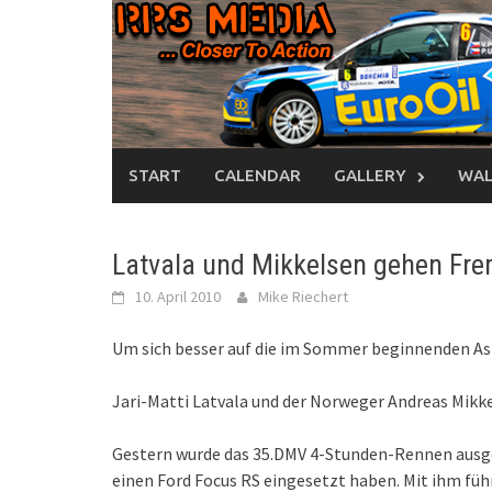
Skip
to
content
START
CALENDAR
GALLERY
WAL
Latvala und Mikkelsen gehen Fr
10. April 2010
Mike Riechert
Um sich besser auf die im Sommer beginnenden Asp
Jari-Matti Latvala und der Norweger Andreas Mikk
Gestern wurde das 35.DMV 4-Stunden-Rennen ausge
einen Ford Focus RS eingesetzt haben. Mit ihm füh