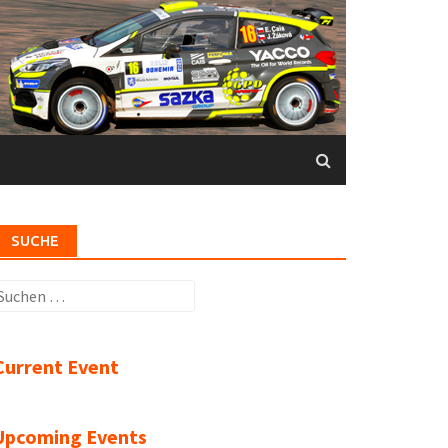
SUCHE
uchen
ach:
Current Event
Upcoming Events