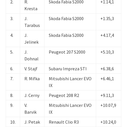
2.
R.
Skoda Fabia S2000
+1.14,1
Kresta
3.
J.
Skoda Fabia S2000
+1.35,3
Tarabus
4.
J.
Skoda Fabia S2000
+4.17,4
Jelinek
5.
J.
Peugeot 207 S2000
+5.10,3
Dohnal
6.
V. Stajf
Subaru Impreza STI
+6.38,6
7.
R. Mifka
Mitsubishi Lancer EVO
+6.46,1
IX
8.
J. Cerny
Peugeot 208 R2
+9.11,3
9.
V.
Mitsubishi Lancer EVO
+10.07,9
Barvik
IX
10.
J. Petak
Renault Clio R3
+10.24,0