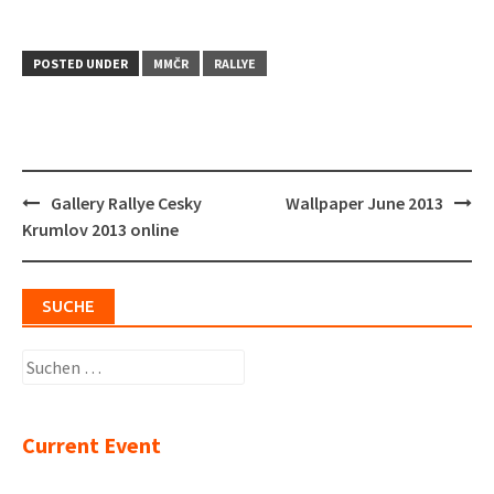
POSTED UNDER
MMČR
RALLYE
Post
Gallery Rallye Cesky
Wallpaper June 2013
navigation
Krumlov 2013 online
SUCHE
Suchen
nach:
Current Event