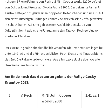
richtigen SP eine Führung von Pech auf Mini Cooper Works S2000 gefolgt
von Odlozilik und Kresta auf Skoda Fabia S2000. Der bekannte Fahrer A.
Tlustak hatte jedoch gleich einen doppelten Reifenschaden und iel aus. Auf
den extem rutschigen Prüfungen konnte Vaclav Pech seine Verfolger weiter
in Schach halten. Auf SP 6 gab es einen Ausfall für den Skoda von
Odlozilik. Somit gab es eine Führug am ersten Tag von Pech gefolgt von
Kresta und Tarabus.
Der zweite Tag sollte absolut ähnlich verlaufen. Die Temperaturen lagen bei
unter 10 Grad und die Führenden blieben Pech, Kresta und Tarabus bis ins
das Ziel. Die Rallye wurde von vielen Ausfällen geprägt, die aber voe alle
dem Wetter geschuldet wurden.
Am Ende noch das Gesamtergebnis der Rallye Cesky
Krumlov 2013:
1.
V. Pech
MINI John Cooper
1.41:22,1
Works S2000