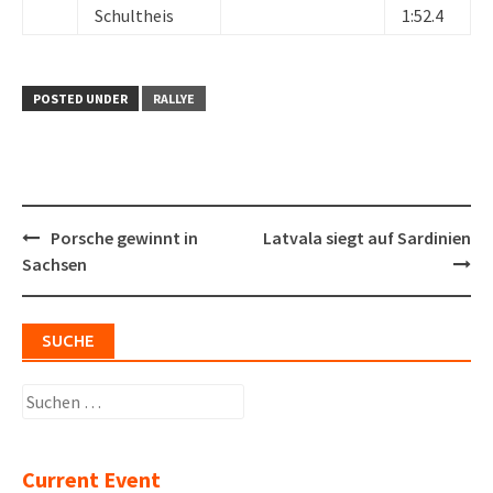
Schultheis
1:52.4
POSTED UNDER
RALLYE
Post
Porsche gewinnt in
Latvala siegt auf Sardinien
navigation
Sachsen
SUCHE
Suchen
nach:
Current Event