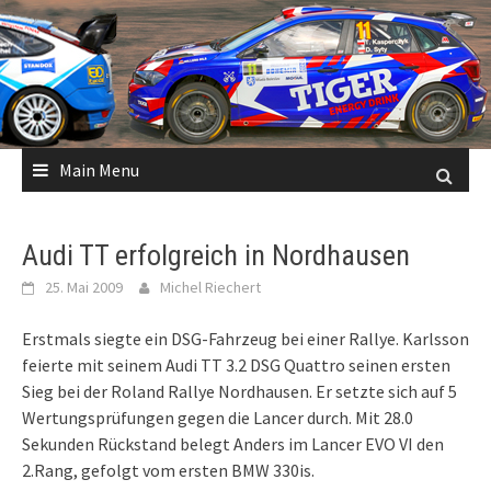
Skip
to
content
Main Menu
Audi TT erfolgreich in Nordhausen
25. Mai 2009
Michel Riechert
Erstmals siegte ein DSG-Fahrzeug bei einer Rallye. Karlsson
feierte mit seinem Audi TT 3.2 DSG Quattro seinen ersten
Sieg bei der Roland Rallye Nordhausen. Er setzte sich auf 5
Wertungsprüfungen gegen die Lancer durch. Mit 28.0
Sekunden Rückstand belegt Anders im Lancer EVO VI den
2.Rang, gefolgt vom ersten BMW 330is.