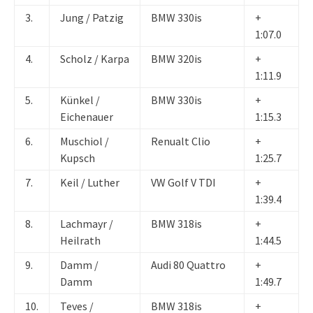
3.
Jung / Patzig
BMW 330is
+
1:07.0
4.
Scholz / Karpa
BMW 320is
+
1:11.9
5.
Künkel /
BMW 330is
+
Eichenauer
1:15.3
6.
Muschiol /
Renualt Clio
+
Kupsch
1:25.7
7.
Keil / Luther
VW Golf V TDI
+
1:39.4
8.
Lachmayr /
BMW 318is
+
Heilrath
1:44.5
9.
Damm /
Audi 80 Quattro
+
Damm
1:49.7
10.
Teves /
BMW 318is
+