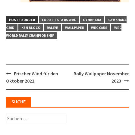
POSTED UNDER
FORD FIESTA RS WRC
GYMKHANA
GYMKHANA
GRID
KEN BLOCK
RALLYE
WALLPAPER
WRC CARS
WRC
WORLD RALLY CHAMPIONSHIP
Post
Frischer Wind für den
Rally Wallpaper November
navigation
Oktober 2022
2023
SUCHE
Suchen
nach: