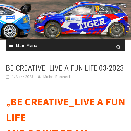
Skip
to
content
Main Menu
BE CREATIVE_LIVE A FUN LIFE 03-2023
1. März 2023
Michel Riechert
„
BE CREATIVE_LIVE A FUN
LIFE