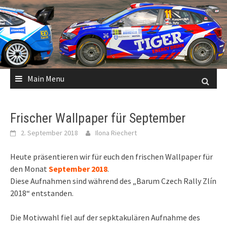
Skip
to
content
Main Menu
Frischer Wallpaper für September
2. September 2018
Ilona Riechert
Heute präsentieren wir für euch den frischen Wallpaper für
den Monat
September 2018
.
Diese Aufnahmen sind während des „Barum Czech Rally Zlín
2018“ entstanden.
Die Motivwahl fiel auf der sepktakulären Aufnahme des