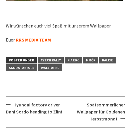
Wir wünschen euch viel Spaß mit unserem Wallpaper.
Euer
RRS MEDIA TEAM
POSTED UNDER
CZECH RALLY
FIA ERC
MMČR
RALLYE
SKODA FABIA R5
WALLPAPER
Post
Hyundai factory driver
Spätsommerlicher
navigation
Dani Sordo heading to Zlín!
Wallpaper für Goldenen
Herbstmonat