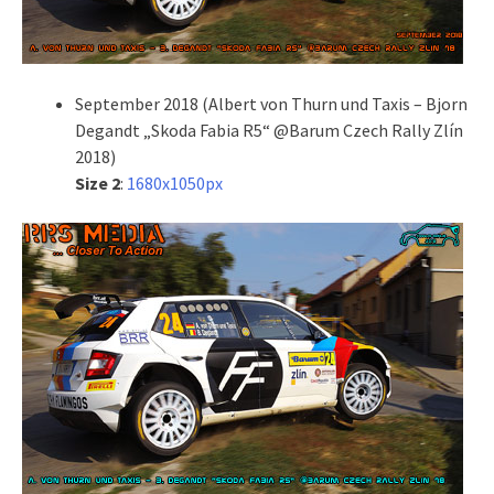
September 2018 (Albert von Thurn und Taxis – Bjorn
Degandt „Skoda Fabia R5“ @Barum Czech Rally Zlín
2018)
Size 2
:
1680x1050px