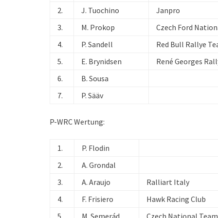
2.
J. Tuochino
Janpro
3.
M. Prokop
Czech Ford Natio
4.
P. Sandell
Red Bull Rallye T
5.
E. Brynidsen
René Georges Rall
6.
B. Sousa
7.
P. Sääv
P-WRC Wertung:
1.
P. Flodin
2.
A. Grondal
3.
A. Araujo
Ralliart Italy
4.
F. Frisiero
Hawk Racing Club
5.
M. Semerád
Czech National Team