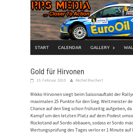
Skip
to
content
START
CALENDAR
GALLERY
WAL
Gold für Hirvonen
15. Februar 2010
Michel Riechert
Mikko Hirvonen siegt beim Saisonauftakt der Rally
maximalen 25 Punkte für den Sieg. Weltmeister der
Chance auf den Sieg schon frühzeitig aufgeben, da M
Kampf um den letzten Platz auf dem Podest umso 
Rückstand auf Sordo abbauen, sodass er Sordo mäch
Wertungsprüfung des Tages verlor er 1 Minute auf 