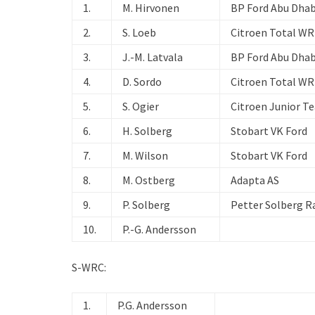
1.
M. Hirvonen
BP Ford Abu Dhab
2.
S. Loeb
Citroen Total W
3.
J.-M. Latvala
BP Ford Abu Dhab
4.
D. Sordo
Citroen Total W
5.
S. Ogier
Citroen Junior T
6.
H. Solberg
Stobart VK Ford
7.
M. Wilson
Stobart VK Ford
8.
M. Ostberg
Adapta AS
9.
P. Solberg
Petter Solberg Ra
10.
P.-G. Andersson
S-WRC:
1.
P.G. Andersson