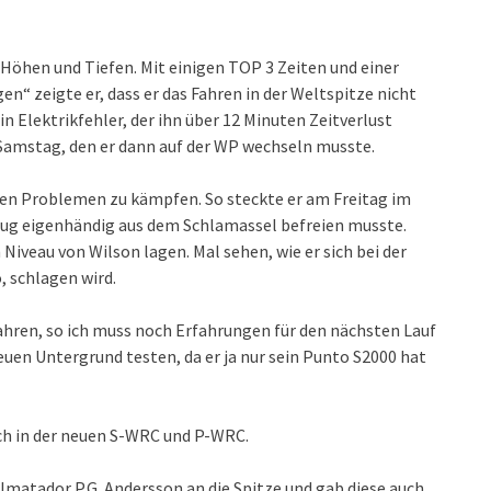
öhen und Tiefen. Mit einigen TOP 3 Zeiten und einer
n“ zeigte er, dass er das Fahren in der Weltspitze nicht
ein Elektrikfehler, der ihn über 12 Minuten Zeitverlust
Samstag, den er dann auf der WP wechseln musste.
en Problemen zu kämpfen. So steckte er am Freitag im
zeug eigenhändig aus dem Schlamassel befreien musste.
 Niveau von Wilson lagen. Mal sehen, wie er sich bei der
, schlagen wird.
ahren, so ich muss noch Erfahrungen für den nächsten Lauf
uen Untergrund testen, da er ja nur sein Punto S2000 hat
uch in der neuen S-WRC und P-WRC.
lmatador P.G. Andersson an die Spitze und gab diese auch