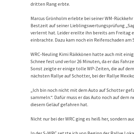
dritten Rang erbte.
Marcus Grönholm erlebte bei seiner WM-Rückkehr H
Bestzeit auf seiner Lieblingswertungsprüfung „Sage
verlernt hat. Leider ereilte ihn bereits am Freitag 
einbrachte. Dazu kam noch ein Reifenschaden am 
WRC-Neuling Kimi Räikkönen hatte auch mit einig
Schnee fest und verlor 26 Minuten, da er das Fahr
Sonst zeigte er einige tolle WP-Zeiten, die auf dem
nächsten Rallye auf Schotter, bei der Rallye Mexiko
„Ich bin noch nicht mit dem Auto auf Schotter gef
sammeln.“. Dafür muss er das Auto noch auf dem ne
diesem Geläuf gefahren hat.
Nicht nur bei der WRC ging es heiß her, sondern a
In der S-WRC setzte ich von Beginn der Rallye Loka