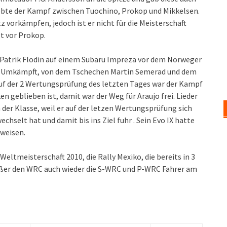
tobte der Kampf zwischen Tuochino, Prokop und Mikkelsen.
 vorkämpfen, jedoch ist er nicht für die Meisterschaft
t vor Prokop.
 Patrik Flodin auf einem Subaru Impreza vor dem Norweger
eiß Umkämpft, von dem Tschechen Martin Semerad und dem
uf der 2 Wertungsprüfung des letzten Tages war der Kampf
n geblieben ist, damit war der Weg für Araujo frei. Lieder
der Klasse, weil er auf der letzen Wertungsprüfung sich
hselt hat und damit bis ins Ziel fuhr . Sein Evo IX hatte
weisen.
Weltmeisterschaft 2010, die Rally Mexiko, die bereits in 3
d außer den WRC auch wieder die S-WRC und P-WRC Fahrer am