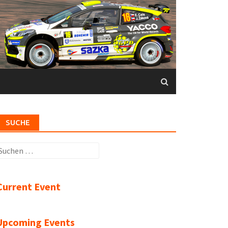
SUCHE
uchen
ach:
Current Event
Upcoming Events