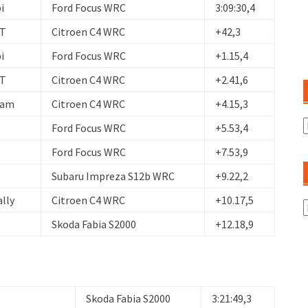
i
Ford Focus WRC
3:09:30,4
RT
Citroen C4 WRC
+42,3
i
Ford Focus WRC
+1.15,4
RT
Citroen C4 WRC
+2.41,6
eam
Citroen C4 WRC
+4.15,3
A
Ford Focus WRC
+5.53,4
Ford Focus WRC
+7.53,9
Subaru Impreza S12b WRC
+9.22,2
lly
Citroen C4 WRC
+10.17,5
K
Skoda Fabia S2000
+12.18,9
Skoda Fabia S2000
3:21:49,3