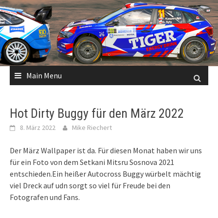
Skip
to
content
Main Menu
Hot Dirty Buggy für den März 2022
8. März 2022
Mike Riechert
Der März Wallpaper ist da. Für diesen Monat haben wir uns
für ein Foto von dem Setkani Mitsru Sosnova 2021
entschieden.Ein heißer Autocross Buggy würbelt mächtig
viel Dreck auf udn sorgt so viel für Freude bei den
Fotografen und Fans.