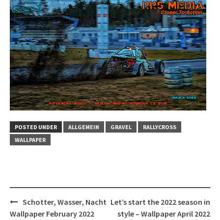
POSTED UNDER
ALLGEMEIN
GRAVEL
RALLYCROSS
WALLPAPER
Post
Schotter, Wasser, Nacht
Let’s start the 2022 season in
navigation
Wallpaper February 2022
style – Wallpaper April 2022