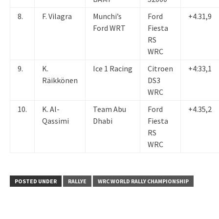
8.
F. Vilagra
Munchi’s
Ford
+4.31,9
Ford WRT
Fiesta
RS
WRC
9.
K.
Ice 1 Racing
Citroen
+4:33,1
Räikkönen
DS3
WRC
10.
K. Al-
Team Abu
Ford
+4.35,2
Qassimi
Dhabi
Fiesta
RS
WRC
POSTED UNDER
RALLYE
WRC WORLD RALLY CHAMPIONSHIP