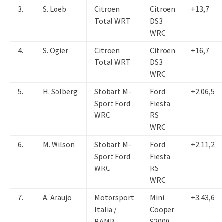
3.
S. Loeb
Citroen
Citroen
+13,7
Total WRT
DS3
WRC
4.
S. Ogier
Citroen
Citroen
+16,7
Total WRT
DS3
WRC
5.
H. Solberg
Stobart M-
Ford
+2.06,5
Sport Ford
Fiesta
WRC
RS
WRC
6.
M. Wilson
Stobart M-
Ford
+2.11,2
Sport Ford
Fiesta
WRC
RS
WRC
7.
A. Araujo
Motorsport
Mini
+3.43,6
Italia /
Cooper
BAMP
S2000