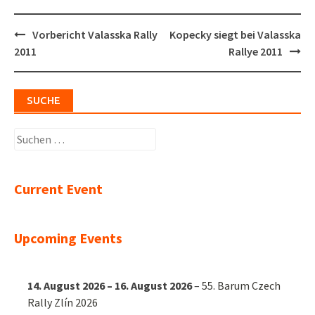
Post
Vorbericht Valasska Rally
Kopecky siegt bei Valasska
navigation
2011
Rallye 2011
SUCHE
Suchen
nach:
Current Event
Upcoming Events
14. August 2026
–
16. August 2026
–
55. Barum Czech
Rally Zlín 2026