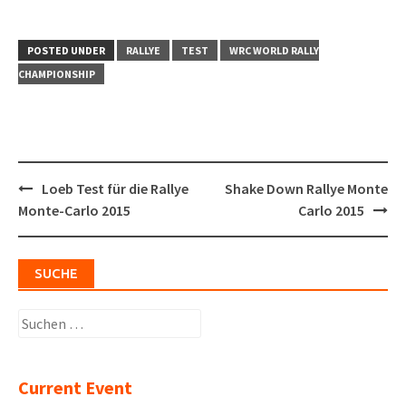
POSTED UNDER
RALLYE
TEST
WRC WORLD RALLY
CHAMPIONSHIP
Post
Loeb Test für die Rallye
Shake Down Rallye Monte
navigation
Monte-Carlo 2015
Carlo 2015
SUCHE
Suchen
nach:
Current Event