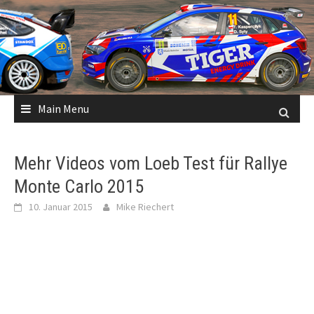
Skip
to
content
Main Menu
Mehr Videos vom Loeb Test für Rallye
Monte Carlo 2015
10. Januar 2015
Mike Riechert