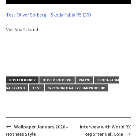
Test Oliver Solberg – Skoda Fabia R5 EVO
Viel Spaß damit.
POSTED UNDER
OLIVER SOLBERG
RALLYE
SKODA FABIA
RALLY2 EVO
TEST
WRC WORLD RALLY CHAMPIONSHIP
Post
Wallpaper January 2020 –
Interview with World RX
navigation
Hothess Style
Reporter Neil Cole