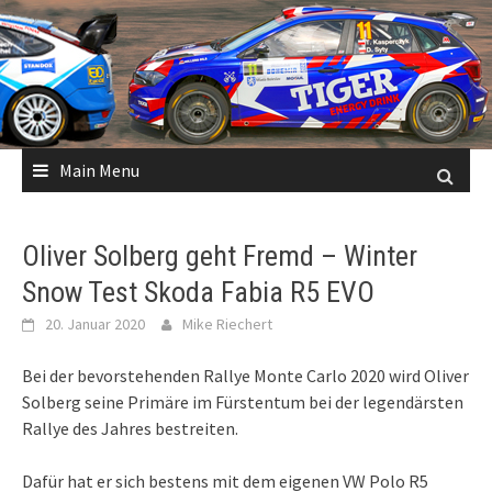
Skip
to
content
Main Menu
Oliver Solberg geht Fremd – Winter
Snow Test Skoda Fabia R5 EVO
20. Januar 2020
Mike Riechert
Bei der bevorstehenden Rallye Monte Carlo 2020 wird Oliver
Solberg seine Primäre im Fürstentum bei der legendärsten
Rallye des Jahres bestreiten.
Dafür hat er sich bestens mit dem eigenen VW Polo R5