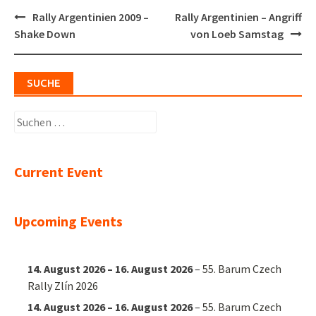
Post
Rally Argentinien 2009 –
Rally Argentinien – Angriff
navigation
Shake Down
von Loeb Samstag
SUCHE
Suchen
nach:
Current Event
Upcoming Events
14. August 2026
–
16. August 2026
–
55. Barum Czech
Rally Zlín 2026
14. August 2026
–
16. August 2026
–
55. Barum Czech