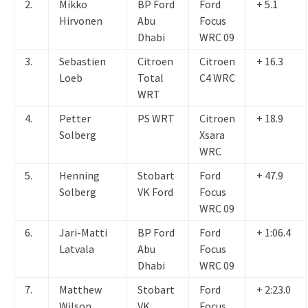
2.
Mikko
BP Ford
Ford
+ 5.1
Hirvonen
Abu
Focus
Dhabi
WRC 09
3.
Sebastien
Citroen
Citroen
+ 16.3
Loeb
Total
C4 WRC
WRT
4.
Petter
PS WRT
Citroen
+ 18.9
Solberg
Xsara
WRC
5.
Henning
Stobart
Ford
+ 47.9
Solberg
VK Ford
Focus
WRC 09
6.
Jari-Matti
BP Ford
Ford
+ 1:06.4
Latvala
Abu
Focus
Dhabi
WRC 09
7.
Matthew
Stobart
Ford
+ 2:23.0
Wilson
VK
Focus