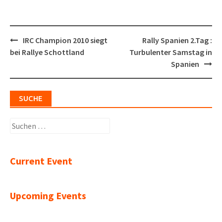
Post
IRC Champion 2010 siegt
Rally Spanien 2.Tag :
navigation
bei Rallye Schottland
Turbulenter Samstag in
Spanien
SUCHE
Suchen
nach:
Current Event
Upcoming Events