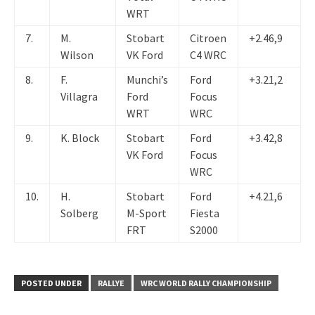
WRT
7.
M.
Stobart
Citroen
+2.46,9
Wilson
VK Ford
C4 WRC
8.
F.
Munchi’s
Ford
+3.21,2
Villagra
Ford
Focus
WRT
WRC
9.
K. Block
Stobart
Ford
+3.42,8
VK Ford
Focus
WRC
10.
H.
Stobart
Ford
+4.21,6
Solberg
M-Sport
Fiesta
FRT
S2000
POSTED UNDER
RALLYE
WRC WORLD RALLY CHAMPIONSHIP