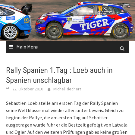
Skip
to
content
Main Menu
Rally Spanien 1.Tag : Loeb auch in
Spanien unschlagbar
22. Oktober 2010
Michel Riechert
Sebastien Loeb stelle am ersten Tag der Rally Spanien
seine Weltklasse mal wieder allen unter beweis. Gleich zu
beginn der Rallye, die am ersten Tag auf Schotter
ausgetragen wurde fuhr er die Bestzeit gefolgt von Latvala
und Ogier. Auf den weiteren Prüfungen gab es keine großen