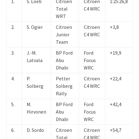
1.
S. Loeb
Citroen
Citroen
1:25:26,8
Total
C4 WRC
WRT
2.
S. Ogier
Citroen
Citroen
+3,8
Junior
C4 WRC
Team
3.
J.-M.
BP Ford
Ford
+19,9
Latvala
Abu
Focus
Dhabi
WRC
4.
P.
Petter
Citroen
+22,4
Solberg
Solberg
C4 WRC
Rally
5.
M.
BP Ford
Ford
+42,4
Hirvonen
Abu
Focus
Dhabi
WRC
6.
D. Sordo
Citroen
Citroen
+54,7
Total
C4 WRC