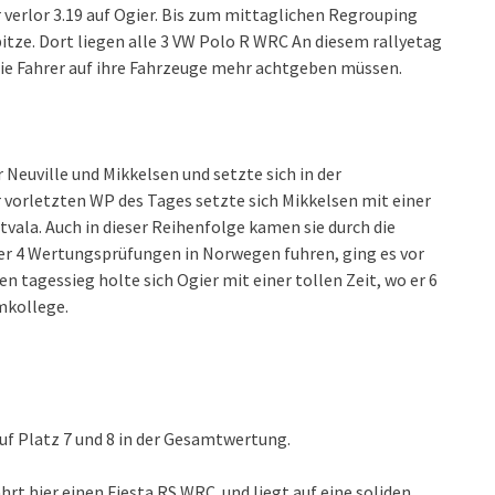
verlor 3.19 auf Ogier. Bis zum mittaglichen Regrouping
itze. Dort liegen alle 3 VW Polo R WRC An diesem rallyetag
die Fahrer auf ihre Fahrzeuge mehr achtgeben müssen.
 Neuville und Mikkelsen und setzte sich in der
 vorletzten WP des Tages setzte sich Mikkelsen mit einer
atvala. Auch in dieser Reihenfolge kamen sie durch die
r 4 Wertungsprüfungen in Norwegen fuhren, ging es vor
n tagessieg holte sich Ogier mit einer tollen Zeit, wo er 6
mkollege.
f Platz 7 und 8 in der Gesamtwertung.
t hier einen Fiesta RS WRC. und liegt auf eine soliden