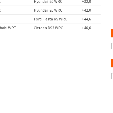
t
Hyundai i20 WRC
+32,0
t
Hyundai i20 WRC
+42,0
Ford Fiesta RS WRC
+44,6
Dhabi WRT
Citroen DS3 WRC
+46,6
A
K