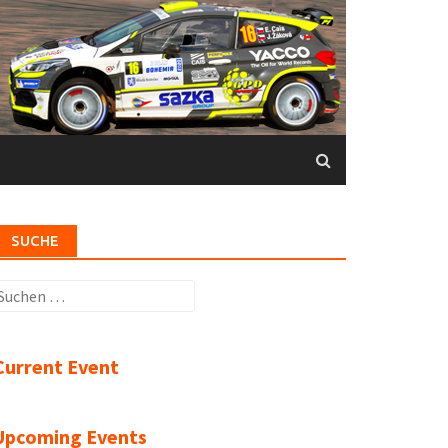
SUCHE
uchen
ach:
Current Event
Upcoming Events