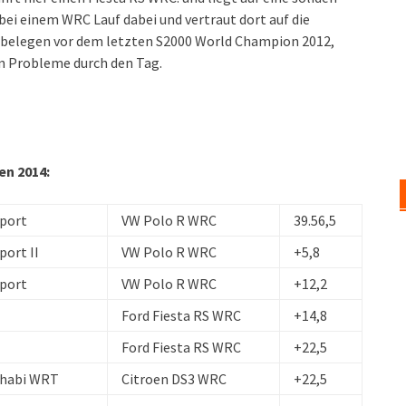
 bei einem WRC Lauf dabei und vertraut dort auf die
tz belegen vor dem letzten S2000 World Champion 2012,
n Probleme durch den Tag.
en 2014:
port
VW Polo R WRC
39.56,5
ort II
VW Polo R WRC
+5,8
port
VW Polo R WRC
+12,2
Ford Fiesta RS WRC
+14,8
Ford Fiesta RS WRC
+22,5
Dhabi WRT
Citroen DS3 WRC
+22,5