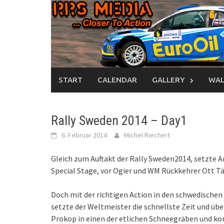
Skip
to
content
START
CALENDAR
GALLERY
WAL
Rally Sweden 2014 – Day1
6. Februar 2014
Michel Riechert
Gleich zum Auftakt der Rally Sweden2014, setzte A
Special Stage, vor Ogier und WM Rückkehrer Ott T
Doch mit der richtigen Action in den schwedische
setzte der Weltmeister die schnellste Zeit und üb
Prokop in einen der etlichen Schneegräben und kon