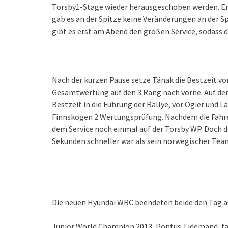
Torsby1-Stage wieder herausgeschoben werden. Er 
gab es an der Spitze keine Veränderungen an der Sp
gibt es erst am Abend den großen Service, sodass 
Nach der kurzen Pause setze Tänak die Bestzeit vor
Gesamtwertung auf den 3.Rang nach vorne. Auf der
Bestzeit in die Führung der Rallye, vor Ogier und L
Finnskogen 2 Wertungsprüfung.
Nachdem die Fahre
dem Service noch einmal auf der Torsby WP. Doch de
Sekunden schneller war als sein norwegischer Tea
Die neuen Hyundai WRC beendeten beide den Tag au
Junior World Champion 2013, Pontus Tidemand, fähr