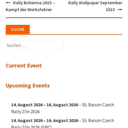
Post
Rally Bohemia 2015 –
Rally Wallpaper September
navigation
Kampf der Werksfahrer
2015
SUCHE
Suchen
nach:
Current Event
Upcoming Events
14. August 2026
–
16. August 2026
–
55. Barum Czech
Rally Zlín 2026
14. August 2026
–
16. August 2026
–
55. Barum Czech
Rally Zlín 2026 (ERC)