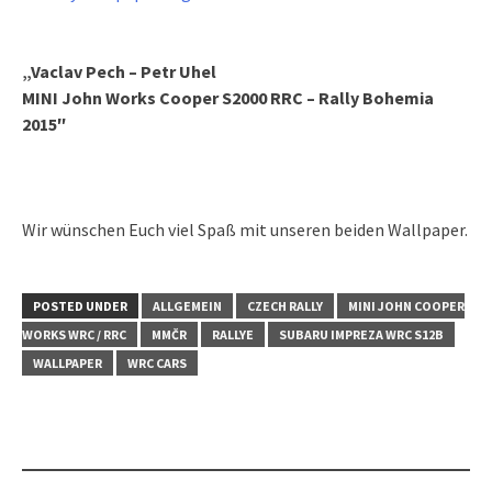
„
Vaclav Pech – Petr Uhel
MINI John Works Cooper
S2000 RRC – Rally Bohemia
2015″
Wir wünschen Euch viel Spaß mit unseren beiden Wallpaper.
POSTED UNDER
ALLGEMEIN
CZECH RALLY
MINI JOHN COOPER
WORKS WRC / RRC
MMČR
RALLYE
SUBARU IMPREZA WRC S12B
WALLPAPER
WRC CARS