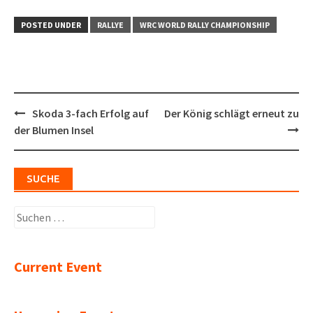
POSTED UNDER
RALLYE
WRC WORLD RALLY CHAMPIONSHIP
Post
Skoda 3-fach Erfolg auf
Der König schlägt erneut zu
navigation
der Blumen Insel
SUCHE
Suchen
nach:
Current Event