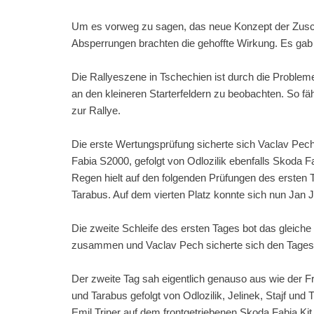
Um es vorweg zu sagen, das neue Konzept der Zusc
Absperrungen brachten die gehoffte Wirkung. Es gab
Die Rallyeszene in Tschechien ist durch die Probleme 
an den kleineren Starterfeldern zu beobachten. So f
zur Rallye.
Die erste Wertungsprüfung sicherte sich Vaclav Pe
Fabia S2000, gefolgt von Odlozilik ebenfalls Skoda F
Regen hielt auf den folgenden Prüfungen des ersten
Tarabus. Auf dem vierten Platz konnte sich nun Jan Je
Die zweite Schleife des ersten Tages bot das gleiche 
zusammen und Vaclav Pech sicherte sich den Tagessi
Der zweite Tag sah eigentlich genauso aus wie der F
und Tarabus gefolgt von Odlozilik, Jelinek, Stajf und
Emil Triner auf dem frontgetriebenen Skoda Fabia Kit