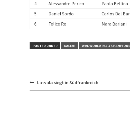
4.
Alessandro Perico
Paola Bellina
5.
Daniel Sordo
Carlos Del Bar
6.
Felice Re
Mara Bariani
POSTED UNDER
RALLYE
WRC WORLD RALLY CHAMPION
Post
Latvala siegt in Südfrankreich
navigation