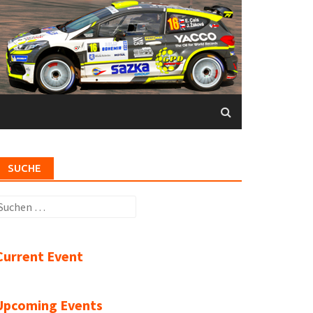
SUCHE
uchen
ach:
Current Event
Upcoming Events