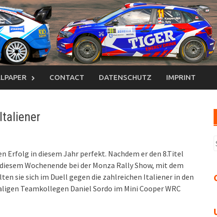
LPAPER
CONTACT
DATENSCHUTZ
IMPRINT
taliener
S
n
n Erfolg in diesem Jahr perfekt. Nachdem er den 8.Titel
n diesem Wochenende bei der Monza Rally Show, mit dem
n sie sich im Duell gegen die zahlreichen Italiener in den
aligen Teamkollegen Daniel Sordo im Mini Cooper WRC