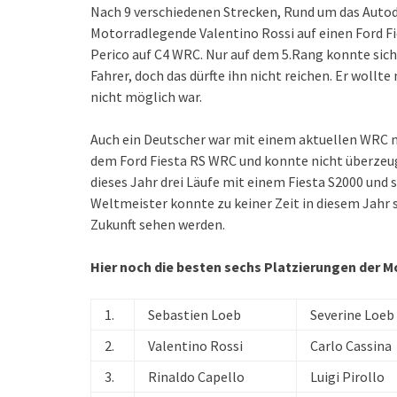
Nach 9 verschiedenen Strecken, Rund um das Autod
Motorradlegende Valentino Rossi auf einen Ford F
Perico auf C4 WRC. Nur auf dem 5.Rang konnte sich 
Fahrer, doch das dürfte ihn nicht reichen. Er wollt
nicht möglich war.
Auch ein Deutscher war mit einem aktuellen WRC m
dem Ford Fiesta RS WRC und konnte nicht überzeug
dieses Jahr drei Läufe mit einem Fiesta S2000 un
Weltmeister konnte zu keiner Zeit in diesem Jahr 
Zukunft sehen werden.
Hier noch die besten sechs Platzierungen der M
1.
Sebastien Loeb
Severine Loeb
2.
Valentino Rossi
Carlo Cassina
3.
Rinaldo Capello
Luigi Pirollo