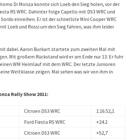
romo Di Monza konnte sich Loeb den Sieg holen, vor der
iesta RS WRC. Dahinter folge Capello mit DS3 WRC und
Sordo einreihen. Er ist der schnellste Mini Cooper WRC
e mit Loeb und Rossi um den Sieg fahren, was ihm leider
it dabei. Aaron Burkart startete zum zweiten Mal mit
en. Mit großem Rückstand wird er am Ende nur 13. Er fuhr
d seinen WM Heimlauf mit dem WRC. Der letzte Junioren
seine Weltklasse zeigen. Mal sehen was wir von ihm in
onza Rally Show 2011:
Citroen DS3 WRC
1:16.52,1
Ford Fiesta RS WRC
+24.2
Citroen DS3 WRC
+52,7