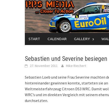
Skip
to
content
START
CALENDAR
GALLERY
WAL
Sebastien und Severine besiegen I
27. November 2011
Mike Riechert
Sebastien Loeb und seine Frau Severine machten de
hintereinander gewinnen konnte, starteten sie a
Weltmeisterfahrzeug Citroen DS3 WRC. Damit wollte
WRC’s und im direkten Vergleich mit seinem ehem
durchsetzten.