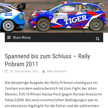
Skip
to
content
Main Menu
Spannend bis zum Schluss – Rally
Pribram 2011
25. September 2011
Mike Riechert
Die diesjährige Ausgabe der Rally Pribram stand ganz im
Zeichen von dem wahrscheinlich letzten Fight der alten
Meister, EVO IX R4 von Vaclav Pech gegen Roman Kresta im
Fabia S2000. Bei noch sommerlichen Bedingungen war es
ein absolutes Highlight für die Fahrer und die zahlreichen