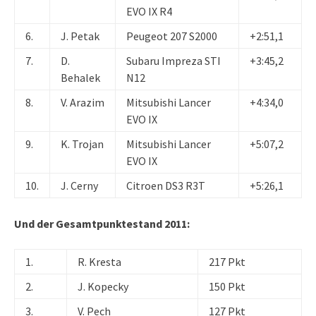
EVO IX R4
6.
J. Petak
Peugeot 207 S2000
+2:51,1
7.
D.
Subaru Impreza STI
+3:45,2
Behalek
N12
8.
V. Arazim
Mitsubishi Lancer
+4:34,0
EVO IX
9.
K. Trojan
Mitsubishi Lancer
+5:07,2
EVO IX
10.
J. Cerny
Citroen DS3 R3T
+5:26,1
Und der Gesamtpunktestand 2011:
1.
R. Kresta
217 Pkt
2.
J. Kopecky
150 Pkt
3.
V. Pech
127 Pkt