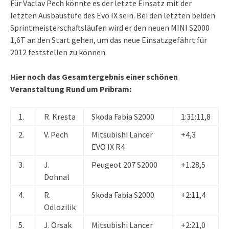
Für Vaclav Pech könnte es der letzte Einsatz mit der
letzten Ausbaustufe des Evo IX sein. Bei den letzten beiden
Sprintmeisterschaftsläufen wird er den neuen MINI S2000
1,6T an den Start gehen, um das neue Einsatzgefährt für
2012 feststellen zu können.
Hier noch das Gesamtergebnis einer schönen
Veranstaltung Rund um Pribram:
1.
R. Kresta
Skoda Fabia S2000
1:31:11,8
2.
V. Pech
Mitsubishi Lancer
+4,3
EVO IX R4
3.
J.
Peugeot 207 S2000
+1.28,5
Dohnal
4.
R.
Skoda Fabia S2000
+2:11,4
Odlozilik
5.
J. Orsak
Mitsubishi Lancer
+2:21,0