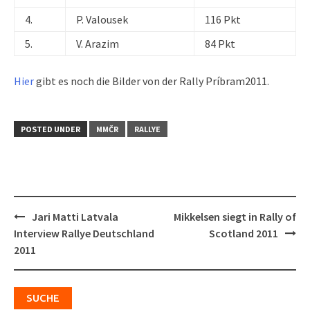
4.
P. Valousek
116 Pkt
5.
V. Arazim
84 Pkt
Hier
gibt es noch die Bilder von der Rally Príbram2011.
POSTED UNDER
MMČR
RALLYE
Post
Jari Matti Latvala
Mikkelsen siegt in Rally of
navigation
Interview Rallye Deutschland
Scotland 2011
2011
SUCHE