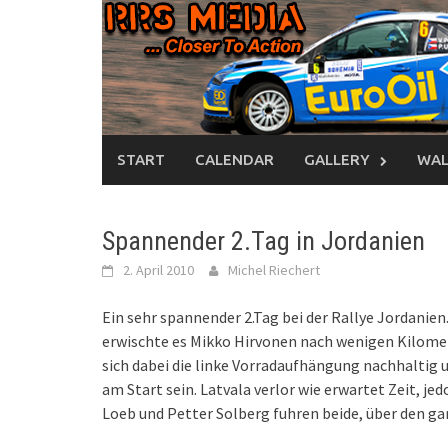
Skip
to
content
START
CALENDAR
GALLERY
WAL
Spannender 2.Tag in Jordanien
2. April 2010
Michel Riechert
Ein sehr spannender 2.Tag bei der Rallye Jordanien
erwischte es Mikko Hirvonen nach wenigen Kilomet
sich dabei die linke Vorradaufhängung nachhaltig
am Start sein. Latvala verlor wie erwartet Zeit, je
Loeb und Petter Solberg fuhren beide, über den gan