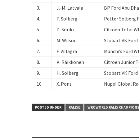
3.
J.-M. Latvala
BP Ford Abu Dha
4.
P. Solberg
Petter Solberg R
5.
D. Sordo
Citroen Total 
6.
M. Wilson
Stobart VK Ford
7.
F. Villagra
Munchi’s Ford 
8.
K. Räikkönen
Citroen Junior 
9.
H. Solberg
Stobart VK Ford
10.
X. Pons
Nupel Global Ra
POSTED UNDER
RALLYE
WRC WORLD RALLY CHAMPION