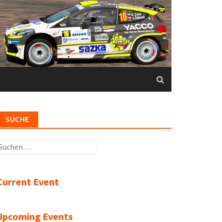
SUCHE
uchen
ach:
Current Event
Upcoming Events