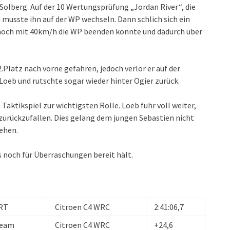
Solberg. Auf der 10 Wertungsprüfung „Jordan River“, die
d musste ihn auf der WP wechseln. Dann schlich sich ein
r noch mit 40km/h die WP beenden konnte und dadurch über
Platz nach vorne gefahren, jedoch verlor er auf der
 Loeb und rutschte sogar wieder hinter Ogier zurück.
aktikspiel zur wichtigsten Rolle. Loeb fuhr voll weiter,
urückzufallen. Dies gelang dem jungen Sebastien nicht
ehen.
s noch für Überraschungen bereit hält.
WRT
Citroen C4 WRC
2:41:06,7
Team
Citroen C4 WRC
+24,6