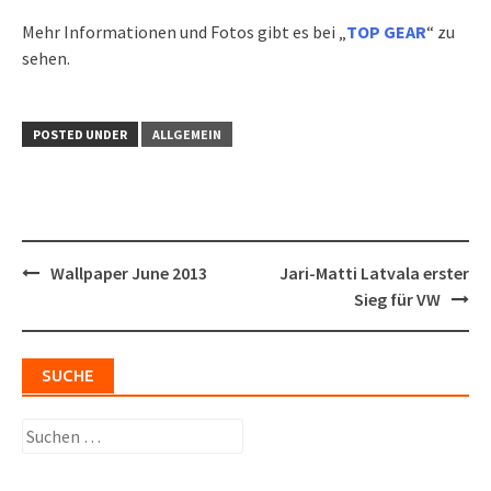
Mehr Informationen und Fotos gibt es bei „
TOP GEAR
“ zu
sehen.
POSTED UNDER
ALLGEMEIN
Post
Wallpaper June 2013
Jari-Matti Latvala erster
navigation
Sieg für VW
SUCHE
Suchen
nach: