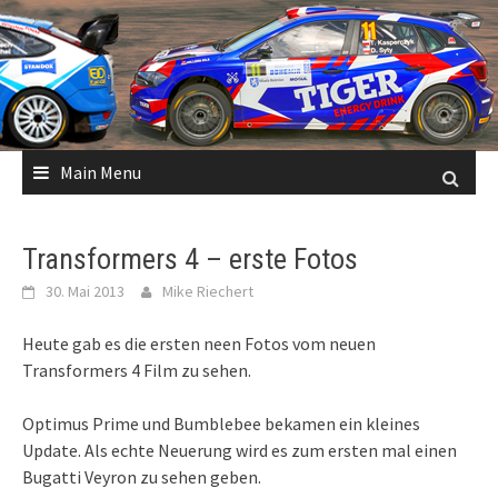
Skip
to
content
Main Menu
Transformers 4 – erste Fotos
30. Mai 2013
Mike Riechert
Heute gab es die ersten neen Fotos vom neuen
Transformers 4 Film zu sehen.
Optimus Prime und Bumblebee bekamen ein kleines
Update. Als echte Neuerung wird es zum ersten mal einen
Bugatti Veyron zu sehen geben.