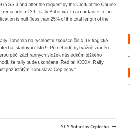
o. 9 in SS 3 and after the request by the Clerk of the Course
e remainder of 39. Rally Bohemia. In accordance to the
cation is null (less than 25% of the total length of the
ly Bohemia na rychlostní zkoušce číslo 3 k tragické
cha, startovní číslo 9. Při nehodě byl vážně zraněn
A
kerou péči záchranných složek následkům těžkého
hodl, že rally bude ukončena. Ředitel XXXIX. Rally
st pozůstalým Bohuslava Ceplechy.”
K
R.I.P. Bohuslav Ceplecha