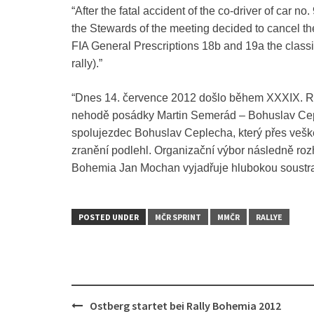
“After the fatal accident of the co-driver of car n
the Stewards of the meeting decided to cancel th
FIA General Prescriptions 18b and 19a the classifi
rally).”
“Dnes 14. července 2012 došlo během XXXIX. Ral
nehodě posádky Martin Semerád – Bohuslav Ceple
spolujezdec Bohuslav Ceplecha, který přes veš
zranění podlehl. Organizační výbor následně roz
Bohemia Jan Mochan vyjadřuje hlubokou soustra
POSTED UNDER
MČR SPRINT
MMČR
RALLYE
Post
Ostberg startet bei Rally Bohemia 2012