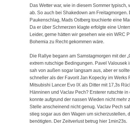
Das Wetter war, wie in diesem Sommer typisch, 
ab. So auch bei Shakedown am Freitagmorgen. D
Paukenschlag, Mads Ostberg touchierte eine Mau
Da er über Schmerzen klagte erfolgte eine Unte
Leider, gerne hätten wir gesehen wie ein WRC P
Bohemia zu Recht gekommen wäre.
Die Rallye begann am Samstagmorgen mit der „C
extrem rutschige Bedingungen. Pavel Valousek i
sah von außen sogar langsam aus, aber er sollte d
schneller als der Favorit Jan Kopecky im Werks
Mitsubishi Lancer Evo IX als Ditter mit 17,3s Rü
Hänninen und Vaclav Pech? Ersterer rutschte in
konnte aufgrund der nassen Wieden nicht mehr z
Stelle anscheinend nicht genug. Vaclav Pech sah 
stieg sogar aus den Wagen um sicherzustellen, 
benötigten. Der Zeitverlust betrug hier 1min23s.