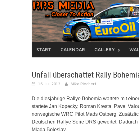
Skip
to
content
START
CALENDAR
GALLERY
WAL
Unfall überschattet Rally Bohem
16. Juli 2012
Mike Riechert
Die diesjährige Rallye Bohemia wartete mit ein
startete Jan Kopecky, Roman Kresta, Pavel Valo
norwegische WRC Pilot Mads Ostberg. Zusätzlic
Deutschen Rallye Serie DRS gewertet. Dadurch
Mlada Boleslav.