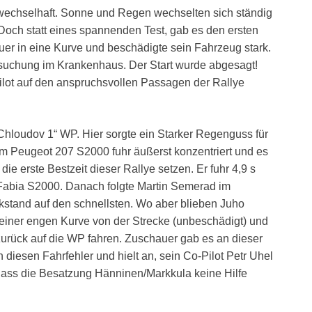
wechselhaft. Sonne und Regen wechselten sich ständig
och statt eines spannenden Test, gab es den ersten
er in eine Kurve und beschädigte sein Fahrzeug stark.
rsuchung im Krankenhaus. Der Start wurde abgesagt!
ilot auf den anspruchsvollen Passagen der Rallye
hloudov 1“ WP. Hier sorgte ein Starker Regenguss für
m Peugeot 207 S2000 fuhr äußerst konzentriert und es
ie erste Bestzeit dieser Rallye setzen. Er fuhr 4,9 s
 Fabia S2000. Danach folgte Martin Semerad im
ckstand auf den schnellsten. Wo aber blieben Juho
 einer engen Kurve von der Strecke (unbeschädigt) und
urück auf die WP fahren. Zuschauer gab es an dieser
diesen Fahrfehler und hielt an, sein Co-Pilot Petr Uhel
dass die Besatzung Hänninen/Markkula keine Hilfe