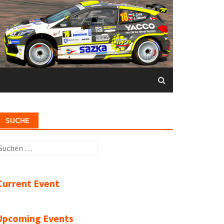
SUCHE
uchen
ach:
Current Event
Upcoming Events