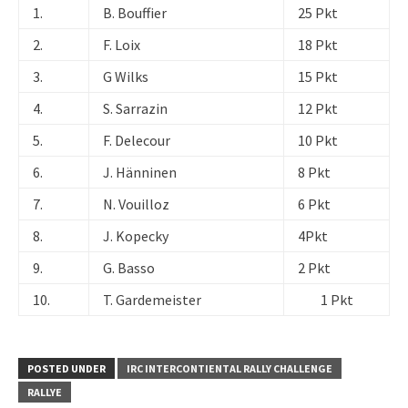
1.
B. Bouffier
25 Pkt
2.
F. Loix
18 Pkt
3.
G Wilks
15 Pkt
4.
S. Sarrazin
12 Pkt
5.
F. Delecour
10 Pkt
6.
J. Hänninen
8 Pkt
7.
N. Vouilloz
6 Pkt
8.
J. Kopecky
4Pkt
9.
G. Basso
2 Pkt
10.
T. Gardemeister
1 Pkt
POSTED UNDER
IRC INTERCONTIENTAL RALLY CHALLENGE
RALLYE