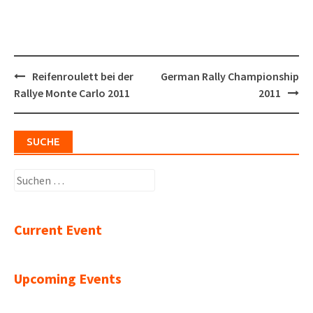
Post
Reifenroulett bei der
German Rally Championship
navigation
Rallye Monte Carlo 2011
2011
SUCHE
Suchen
nach:
Current Event
Upcoming Events