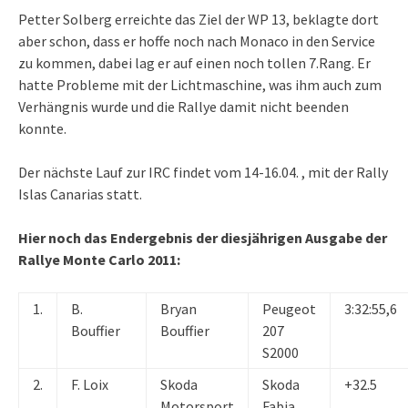
Petter Solberg erreichte das Ziel der WP 13, beklagte dort
aber schon, dass er hoffe noch nach Monaco in den Service
zu kommen, dabei lag er auf einen noch tollen 7.Rang. Er
hatte Probleme mit der Lichtmaschine, was ihm auch zum
Verhängnis wurde und die Rallye damit nicht beenden
konnte.
Der nächste Lauf zur IRC findet vom 14-16.04. , mit der Rally
Islas Canarias statt.
Hier noch das Endergebnis der diesjährigen Ausgabe der
Rallye Monte Carlo 2011:
1.
B.
Bryan
Peugeot
3:32:55,6
Bouffier
Bouffier
207
S2000
2.
F. Loix
Skoda
Skoda
+32.5
Motorsport
Fabia