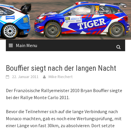
Skip
to
content
Main Menu
Bouffier siegt nach der langen Nacht
22. Januar 2011
Mike Riechert
Der Französische Rallyemeister 2010 Bryan Bouffier siegte
bei der Rallye Monte Carlo 2011.
Bevor die Teilnehmer sich auf die lange Verbindung nach
Monaco machten, gab es noch eine Wertungsprüfung, mit
einer Länge von fast 30km, zu absolvieren. Dort setzte