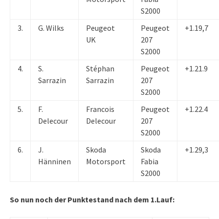
S2000
3.
G. Wilks
Peugeot
Peugeot
+1.19,7
UK
207
S2000
4.
S.
Stéphan
Peugeot
+1.21.9
Sarrazin
Sarrazin
207
S2000
5.
F.
Francois
Peugeot
+1.22.4
Delecour
Delecour
207
S2000
6.
J.
Skoda
Skoda
+1.29,3
Hänninen
Motorsport
Fabia
S2000
So nun noch der Punktestand nach dem 1.Lauf: